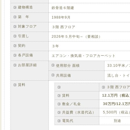
建物構造
鉄骨造６階建
築 年
1988年9月
対象フロア
３階 西フロア
引渡し
2026年５月中旬～（要相談）
契約
３年
各戸設備
エアコン・換気扇・フロアカーペット
お部屋詳細
使用部分 面積
33.10平米
共用設備
流し台・トイ
賃料
３階 西フロ
賃料
12.1万円（税込
敷金／礼金
30万円/12.1万
共益費（水道代込）
5,500円（税込
電気代
別途